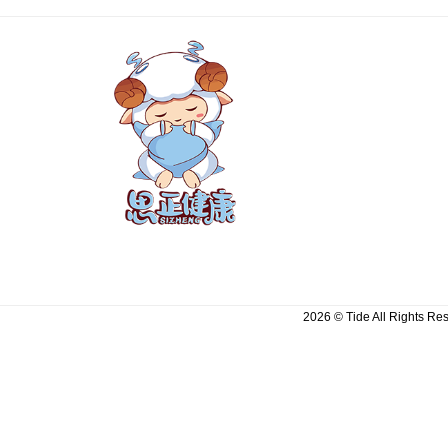
2026 © Tide All Righ